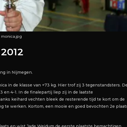
monica.jpg
 2012
ng in Nijmegen.
in de klasse van +73 kg. Hier trof zij 3 tegenstandsters. D
n 4-1. In de finalepartij liep zij in de laatste
nks keihard vechten bleek de resterende tijd te kort om de
weg te werken. Kortom, een mooie en goed bevochten 2e plaat
ats en wist Jade Weidum de eerste plaatste bemachtigen.