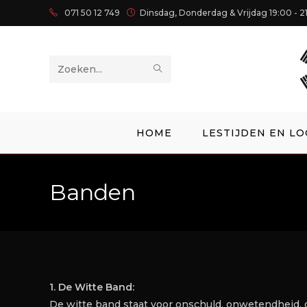
071 50 12 749
Dinsdag, Donderdag & Vrijdag 19:00 - 2
Zoek
op
deze
HOME
LESTIJDEN EN LO
site
Banden
1. De Witte Band:
De witte band staat voor onschuld, onwetendheid, 