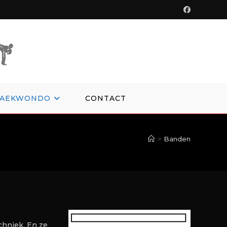
TAEKWONDO
CONTACT
>
Banden
chniek. En ze