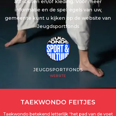
attributen en/of kleding. Voor meer
informatie en de spelregels van uw
gemeente kunt u kijken op de website van
Jeugdsportfonds
JEUGDSPORTFONDS
WEBSITE
TAEKWONDO FEITJES
Taekwondo betekend letterlijk “het pad van de voet