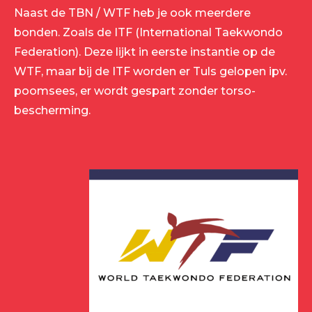
Naast de TBN / WTF heb je ook meerdere
bonden. Zoals de ITF (International Taekwondo
Federation). Deze lijkt in eerste instantie op de
WTF, maar bij de ITF worden er Tuls gelopen ipv.
poomsees, er wordt gespart zonder torso-
bescherming.