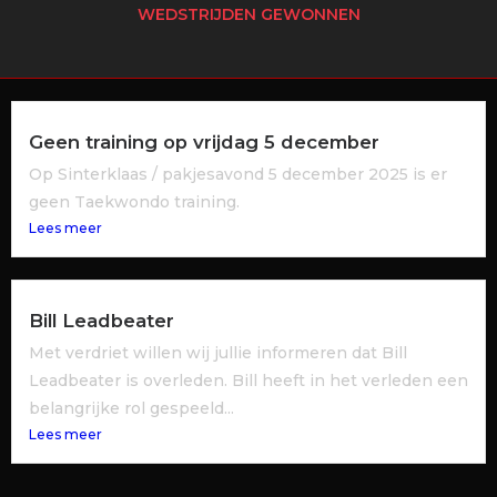
WEDSTRIJDEN GEWONNEN
Geen training op vrijdag 5 december
Op Sinterklaas / pakjesavond 5 december 2025 is er
geen Taekwondo training.
Lees meer
Bill Leadbeater
Met verdriet willen wij jullie informeren dat Bill
Leadbeater is overleden. Bill heeft in het verleden een
belangrijke rol gespeeld...
Lees meer