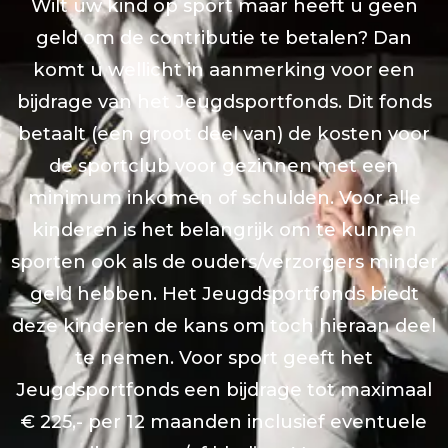
Wilt uw kind op sport maar heeft u geen
geld om de contributie te betalen? Dan
komt u wellicht in aanmerking voor een
bijdrage van het Jeugdsportfonds. Dit fonds
betaalt (een groot deel van) de kosten voor
de sportclub voor gezinnen met een
minimum inkomen of schulden. Voor alle
kinderen is het belangrijk om te kunnen
sporten ook als de ouders/verzorgers minder
geld hebben. Het Jeugdsportfonds biedt
deze kinderen de kans om toch hieraan deel
te nemen. Voor sport geeft het
Jeugdsportfonds een bijdrage tot maximaal
€ 225,- per 12 maanden inclusief eventuele