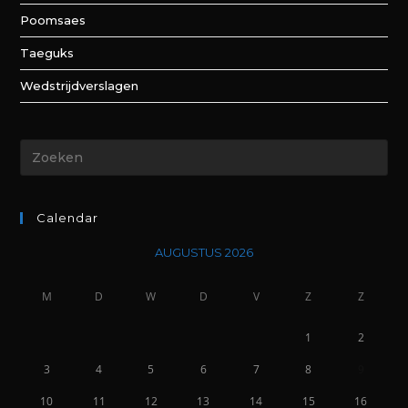
Poomsaes
Taeguks
Wedstrijdverslagen
Calendar
AUGUSTUS 2026
M
D
W
D
V
Z
Z
1
2
3
4
5
6
7
8
9
10
11
12
13
14
15
16