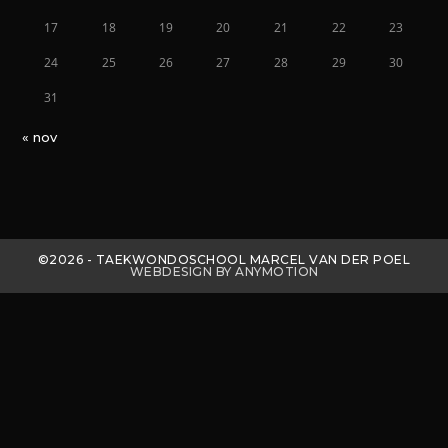
17
18
19
20
21
22
23
24
25
26
27
28
29
30
31
« nov
©2026 - TAEKWONDOSCHOOL MARCEL VAN DER POEL
WEBDESIGN BY ANYMOTION