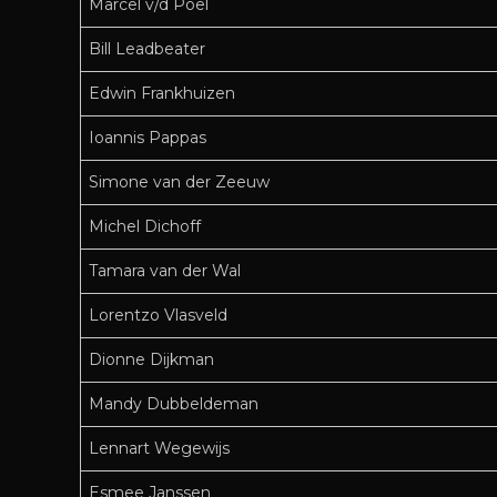
Marcel v/d Poel
Bill Leadbeater
Edwin Frankhuizen
Ioannis Pappas
Simone van der Zeeuw
Michel Dichoff
Tamara van der Wal
Lorentzo Vlasveld
Dionne Dijkman
Mandy Dubbeldeman
Lennart Wegewijs
Esmee Janssen