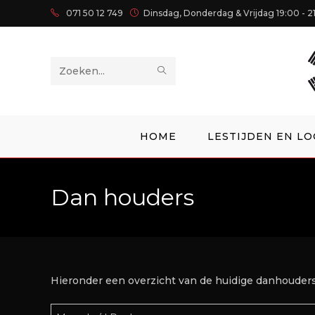
071 50 12 749
Dinsdag, Donderdag & Vrijdag 19:00 - 2
Zoek
op
deze
HOME
LESTIJDEN EN LO
site
Dan houders
Hieronder een overzicht van de huidige danhouders