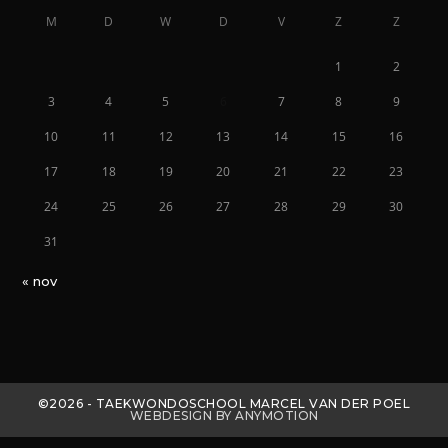
M
D
W
D
V
Z
Z
1
2
3
4
5
6
7
8
9
10
11
12
13
14
15
16
17
18
19
20
21
22
23
24
25
26
27
28
29
30
31
« nov
©2026 - TAEKWONDOSCHOOL MARCEL VAN DER POEL
WEBDESIGN BY ANYMOTION