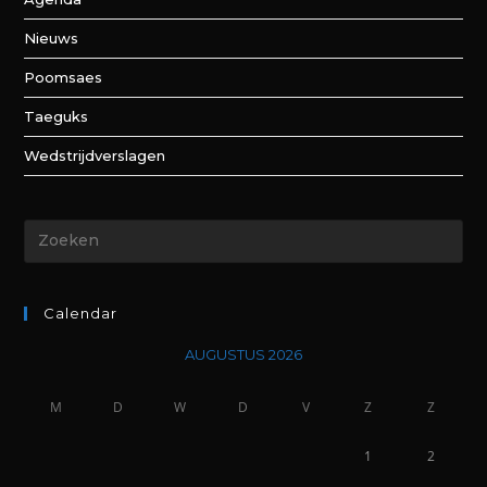
Nieuws
Poomsaes
Taeguks
Wedstrijdverslagen
Calendar
AUGUSTUS 2026
M
D
W
D
V
Z
Z
1
2