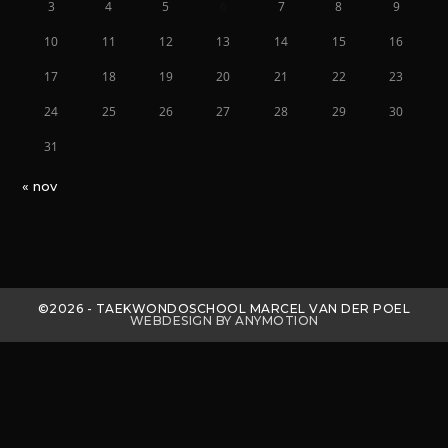
3
4
5
6
7
8
9
10
11
12
13
14
15
16
17
18
19
20
21
22
23
24
25
26
27
28
29
30
31
« nov
©2026 - TAEKWONDOSCHOOL MARCEL VAN DER POEL
WEBDESIGN BY ANYMOTION