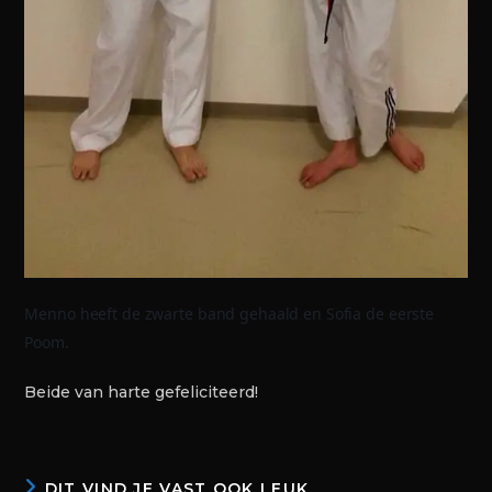
Menno heeft de zwarte band gehaald en
Sofia de eerste
Poom.
Beide van harte gefeliciteerd!
DIT VIND JE VAST OOK LEUK