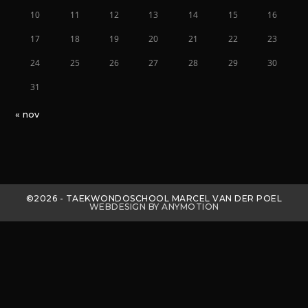
10
11
12
13
14
15
16
17
18
19
20
21
22
23
24
25
26
27
28
29
30
31
« nov
©2026 - TAEKWONDOSCHOOL MARCEL VAN DER POEL
WEBDESIGN BY ANYMOTION