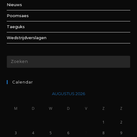
Nieuws
Poomsaes
Taeguks
Wedstrijdverslagen
Calendar
AUGUSTUS 2026
M
D
W
D
V
Z
Z
1
2
3
4
5
6
7
8
9