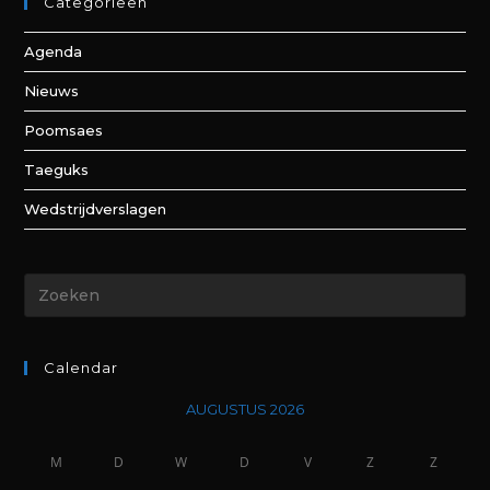
Categorieën
Agenda
Nieuws
Poomsaes
Taeguks
Wedstrijdverslagen
Calendar
AUGUSTUS 2026
M
D
W
D
V
Z
Z