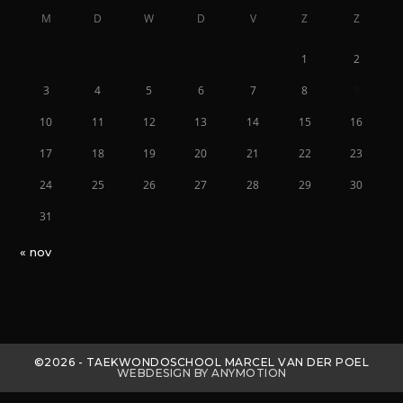
M
D
W
D
V
Z
Z
1
2
3
4
5
6
7
8
9
10
11
12
13
14
15
16
17
18
19
20
21
22
23
24
25
26
27
28
29
30
31
« nov
©2026 - TAEKWONDOSCHOOL MARCEL VAN DER POEL
WEBDESIGN BY ANYMOTION