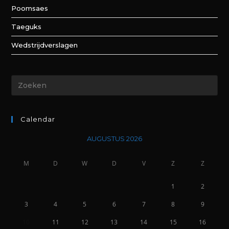
Poomsaes
Taeguks
Wedstrijdverslagen
Calendar
AUGUSTUS 2026
M
D
W
D
V
Z
Z
1
2
3
4
5
6
7
8
9
10
11
12
13
14
15
16