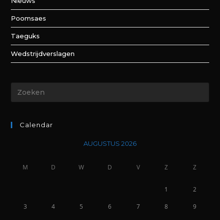
Nieuws
Poomsaes
Taeguks
Wedstrijdverslagen
Calendar
AUGUSTUS 2026
M
D
W
D
V
Z
Z
1
2
3
4
5
6
7
8
9