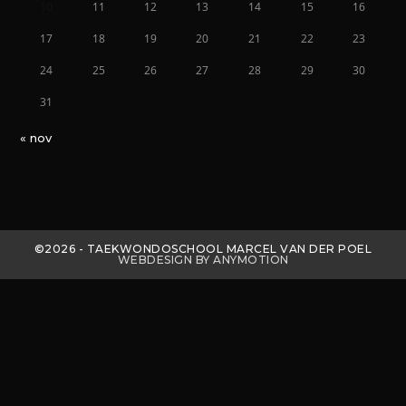
10
11
12
13
14
15
16
17
18
19
20
21
22
23
24
25
26
27
28
29
30
31
« nov
©2026 - TAEKWONDOSCHOOL MARCEL VAN DER POEL
WEBDESIGN BY ANYMOTION