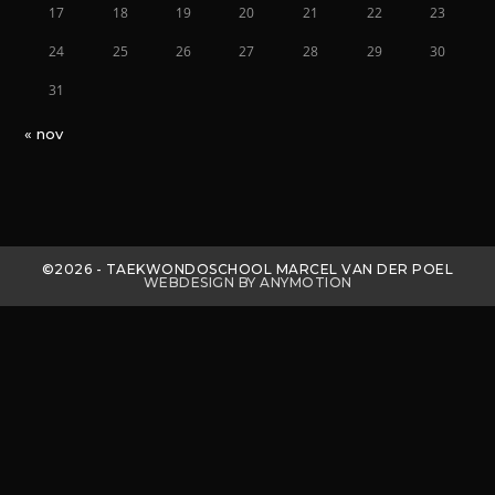
17
18
19
20
21
22
23
24
25
26
27
28
29
30
31
« nov
©2026 - TAEKWONDOSCHOOL MARCEL VAN DER POEL
WEBDESIGN BY ANYMOTION