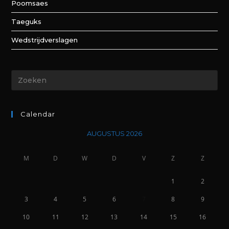
Poomsaes
Taeguks
Wedstrijdverslagen
Calendar
AUGUSTUS 2026
M
D
W
D
V
Z
Z
1
2
3
4
5
6
7
8
9
10
11
12
13
14
15
16