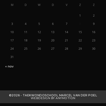
M
D
W
D
V
Z
Z
1
2
3
4
5
6
7
8
9
10
11
12
13
14
15
16
17
18
19
20
21
22
23
24
25
26
27
28
29
30
31
« nov
©2026 - TAEKWONDOSCHOOL MARCEL VAN DER POEL
WEBDESIGN BY ANYMOTION