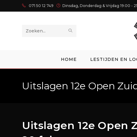
071 50 12 749
Dinsdag, Donderdag & Vrijdag 19:00 - 2
Zoek
op
deze
HOME
LESTIJDEN EN LO
site
Uitslagen 12e Open Zu
Uitslagen 12e Open