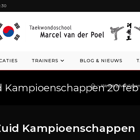
1:30
CATIES
TRAINERS
BLOG & NIEUWS
id Kampioenschappen 20 feb
>
Wedstrijdverslage
 Zuid Kampioenschappen