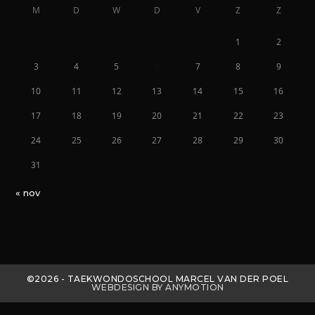
M
D
W
D
V
Z
Z
1
2
3
4
5
6
7
8
9
10
11
12
13
14
15
16
17
18
19
20
21
22
23
24
25
26
27
28
29
30
31
« nov
©2026 - TAEKWONDOSCHOOL MARCEL VAN DER POEL
WEBDESIGN BY ANYMOTION