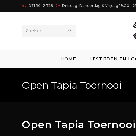
071 50 12 749
Dinsdag, Donderdag & Vrijdag 19:00 - 2
Zoek
op
deze
HOME
LESTIJDEN EN LO
site
Open Tapia Toernooi
Open Tapia Toernooi