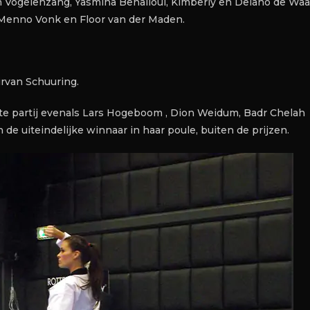
n Vogelenzang, Yasmina Benalioui, Kimberly en Delano de Waal
 Menno Vonk en Floor van der Maden.
rvan Schuuring.
te partij evenals Lars Hogeboom , Dion Weidum, Badr Chelah
e uiteindelijke winnaar in haar poule, buiten de prijzen.