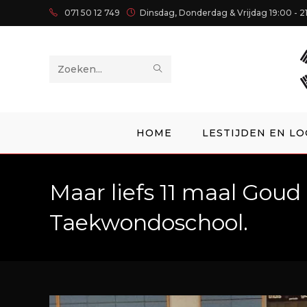
071 50 12 749
Dinsdag, Donderdag & Vrijdag 19:00 - 2
Zoek
op
deze
HOME
LESTIJDEN EN LO
site
Maar liefs 11 maal Gou
Taekwondoschool.