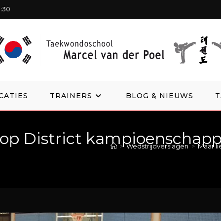
1:30
CATIES
TRAINERS
BLOG & NIEUWS
d op District kampioenschap
>
Wedstrijdverslagen
>
Maar l