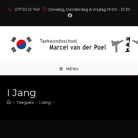
071 50 12 749
Dinsdag, Donderdag & Vrijdag 19:00 - 21:30
MENU
I Jang
>
Taeguks
>
I Jang
>