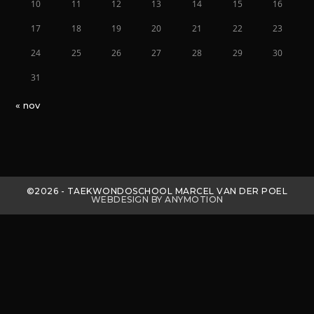
10
11
12
13
14
15
16
17
18
19
20
21
22
23
24
25
26
27
28
29
30
31
« nov
©2026 - TAEKWONDOSCHOOL MARCEL VAN DER POEL
WEBDESIGN BY ANYMOTION