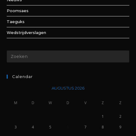
Poomsaes
Taeguks
Wedstrijdverslagen
Calendar
AUGUSTUS 2026
M
D
W
D
V
Z
Z
1
2
3
4
5
6
7
8
9