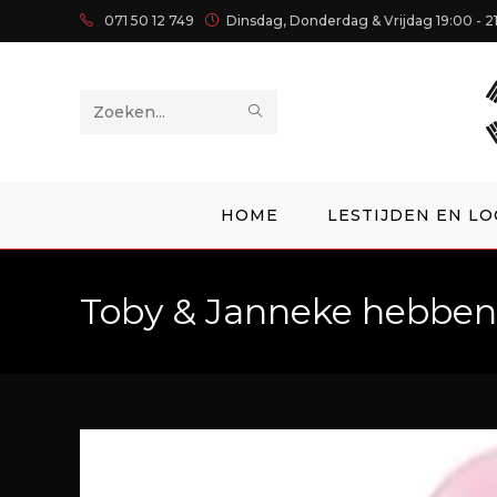
071 50 12 749
Dinsdag, Donderdag & Vrijdag 19:00 - 2
Zoek
op
deze
HOME
LESTIJDEN EN LO
site
Toby & Janneke hebben