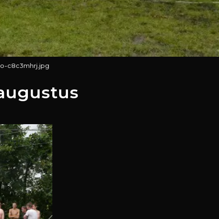
to-c8c3mhrj.jpg
 augustus