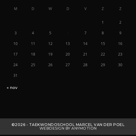
M
D
W
D
V
Z
Z
1
2
3
4
5
6
7
8
9
10
11
12
13
14
15
16
17
18
19
20
21
22
23
24
25
26
27
28
29
30
31
« nov
©2026 - TAEKWONDOSCHOOL MARCEL VAN DER POEL
WEBDESIGN BY ANYMOTION