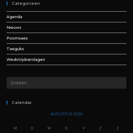
Categorieën
Agenda
Nieuws
Poomsaes
Taeguks
Wedstrijdverslagen
Calendar
AUGUSTUS 2026
M
D
W
D
V
Z
Z