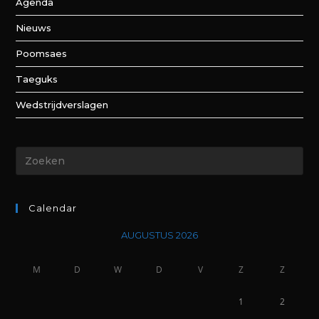
Agenda
Nieuws
Poomsaes
Taeguks
Wedstrijdverslagen
Calendar
AUGUSTUS 2026
M
D
W
D
V
Z
Z
1
2