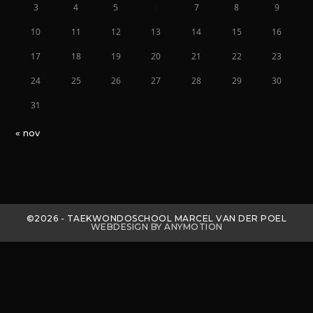
3
4
5
6
7
8
9
10
11
12
13
14
15
16
17
18
19
20
21
22
23
24
25
26
27
28
29
30
31
« nov
©2026 - TAEKWONDOSCHOOL MARCEL VAN DER POEL
WEBDESIGN BY ANYMOTION