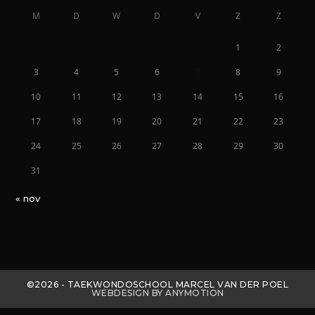
M
D
W
D
V
Z
Z
1
2
3
4
5
6
7
8
9
10
11
12
13
14
15
16
17
18
19
20
21
22
23
24
25
26
27
28
29
30
31
« nov
©2026 - TAEKWONDOSCHOOL MARCEL VAN DER POEL
WEBDESIGN BY ANYMOTION