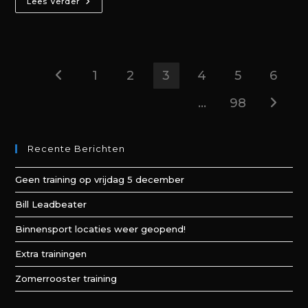
Lees Verder
1
2
3
4
5
6
…
98
Recente Berichten
Geen training op vrijdag 5 december
Bill Leadbeater
Binnensport locaties weer geopend!
Extra trainingen
Zomerrooster training