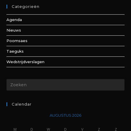
Categorieën
Agenda
Nieuws
Poomsaes
Taeguks
Wedstrijdverslagen
Calendar
AUGUSTUS 2026
M
D
W
D
V
Z
Z